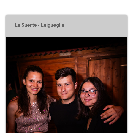
X
La Suerte - Laigueglia